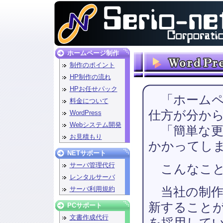
ホームページ制作
制作のポイント
HP制作の流れ
HPお任せパック
「ホームペ
料金について
仕方が分か
WordPress
Webシステム開発
「簡単な更
お見積もり
かかってし
NETサポート
サーバ管理代行
こんなこと
レンタルサーバ
当社の制作
サーバ利用規約
新すること
PCサポート
文書作成代行
を採用して