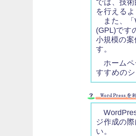
では、技術
を行えるよ
また、「W
(GPL)
小規模の案
す。
ホームペ
すすめのシ
WordPr
ジ作成の際
い。