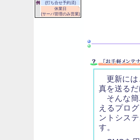
例
(打ち合せ予約済)
休業日
(サーバ管理のみ営業)
更新には
真を送るだ
そんな簡
えるプログ
ントシステ
す。