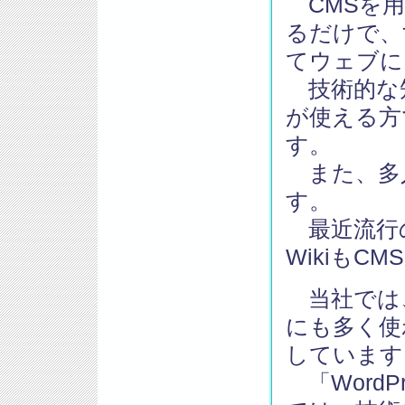
CMSを用
るだけで、
てウェブに
技術的な
が使える方
す。
また、多
す。
最近流行の
WikiもC
当社では、
にも多く使わ
しています
「Word