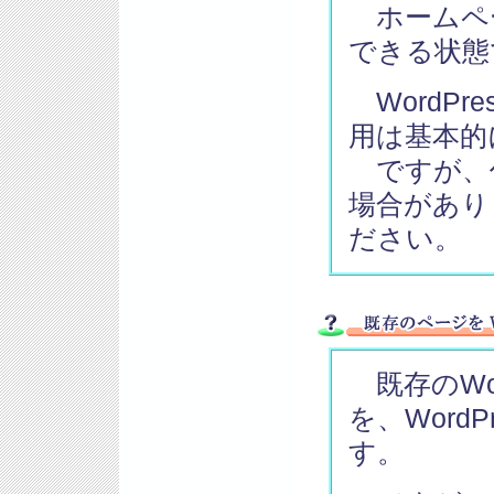
ホームページ
できる状態
WordP
用は基本的
ですが、
場合があり
ださい。
既存のWor
を、Word
す。